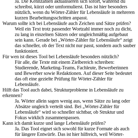
Ja. Die Kennzahlen aktualisieren sich sofort, während du
schreibst, kürzt oder umformulierst. Das ist hier besonders
nützlich, wenn du Wörter-Zähler für Lebensläufe in mehreren
kurzen Bearbeitungsschritten anpasst.
Warum sollte ich bei Lebensläufe auch Zeichen und Sätze prüfen?
Weil ein Text trotz passender Wortzahl immer noch zu dicht,
zu lang in einzelnen Sätzen oder ungleichmäßig aufgebaut
sein kann. Gerade bei „Wörter-Zähler für Lebensläufe“ zeigt
das schneller, ob der Text nicht nur passt, sondern auch sauber
funktioniert.
Für wen ist dieses Tool bei Lebensläufe besonders nützlich?
Für alle, die Texte mit einem Zielbereich schreiben:
Studierende, Marketing-Teams, Fachleute, Bewerberinnen
und Bewerber sowie Redaktionen. Auf dieser Seite bedeutet
das oft eine gezielte Prüfung für Wörter-Zähler für
Lebensläufe.
Hilft das Tool auch dabei, Strukturprobleme in Lebensläufe zu
erkennen?
Ja. Wörter allein sagen wenig aus, wenn Sätze zu lang oder
Absätze ungleich verteilt sind. Bei „Wörter-Zähler für
Lebensläufe“ wird so schneller sichtbar, ob Struktur und
Fokus wirklich zusammenpassen.
Kann ich damit kurze und lange Lebensläufe prüfen?
Ja. Das Tool eignet sich sowohl für kurze Formate als auch
für längere Entwürfe. Das ist hier hilfreich, weil Wörter-