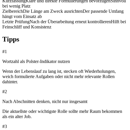
Kurzfassung
Klare und direkte Formulierungen bevorzugen
Sinnvoll
bei wenig Platz
Zielbereich
Die Länge am Zweck ausrichten
Der passende Umfang
hängt vom Einsatz ab
Letzte Prüfung
Nach der Überarbeitung erneut kontrollieren
Hilft bei
Feinschliff und Konsistenz
Tipps
#
1
Wortzahl als Polster-Indikator nutzen
Wenn der Lebenslauf zu lang ist, stecken oft Wiederholungen,
weich formulierte Aufgaben oder nicht mehr relevante Rollen
dahinter.
#
2
Nach Abschnitten denken, nicht nur insgesamt
Die aktuellste oder wichtigste Rolle sollte mehr Raum bekommen
als ein alter Job.
#
3