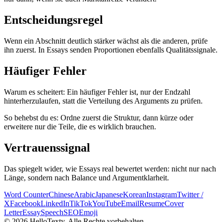
Entscheidungsregel
Wenn ein Abschnitt deutlich stärker wächst als die anderen, prüfe
ihn zuerst. In Essays senden Proportionen ebenfalls Qualitätssignale.
Häufiger Fehler
Warum es scheitert:
Ein häufiger Fehler ist, nur der Endzahl
hinterherzulaufen, statt die Verteilung des Arguments zu prüfen.
So behebst du es:
Ordne zuerst die Struktur, dann kürze oder
erweitere nur die Teile, die es wirklich brauchen.
Vertrauenssignal
Das spiegelt wider, wie Essays real bewertet werden: nicht nur nach
Länge, sondern nach Balance und Argumentklarheit.
Word Counter
Chinese
Arabic
Japanese
Korean
Instagram
Twitter /
X
Facebook
LinkedIn
TikTok
YouTube
Email
Resume
Cover
Letter
Essay
Speech
SEO
Emoji
© 2026 HelloTexty. Alle Rechte vorbehalten.