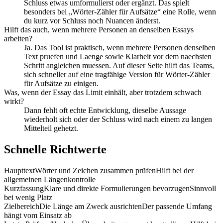
Schluss etwas umformulierst oder ergänzt. Das spielt
besonders bei „Wörter-Zähler für Aufsätze“ eine Rolle, wenn
du kurz vor Schluss noch Nuancen änderst.
Hilft das auch, wenn mehrere Personen an denselben Essays
arbeiten?
Ja. Das Tool ist praktisch, wenn mehrere Personen denselben
Text pruefen und Laenge sowie Klarheit vor dem naechsten
Schritt angleichen muessen. Auf dieser Seite hilft das Teams,
sich schneller auf eine tragfähige Version für Wörter-Zähler
für Aufsätze zu einigen.
Was, wenn der Essay das Limit einhält, aber trotzdem schwach
wirkt?
Dann fehlt oft echte Entwicklung, dieselbe Aussage
wiederholt sich oder der Schluss wird nach einem zu langen
Mittelteil gehetzt.
Schnelle Richtwerte
Haupttext
Wörter und Zeichen zusammen prüfen
Hilft bei der
allgemeinen Längenkontrolle
Kurzfassung
Klare und direkte Formulierungen bevorzugen
Sinnvoll
bei wenig Platz
Zielbereich
Die Länge am Zweck ausrichten
Der passende Umfang
hängt vom Einsatz ab