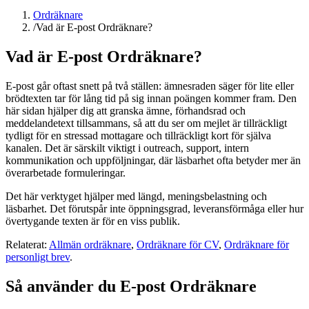
Ordräknare
/
Vad är E-post Ordräknare?
Vad är E-post Ordräknare?
E-post går oftast snett på två ställen: ämnesraden säger för lite eller
brödtexten tar för lång tid på sig innan poängen kommer fram. Den
här sidan hjälper dig att granska ämne, förhandsrad och
meddelandetext tillsammans, så att du ser om mejlet är tillräckligt
tydligt för en stressad mottagare och tillräckligt kort för själva
kanalen. Det är särskilt viktigt i outreach, support, intern
kommunikation och uppföljningar, där läsbarhet ofta betyder mer än
överarbetade formuleringar.
Det här verktyget hjälper med längd, meningsbelastning och
läsbarhet. Det förutspår inte öppningsgrad, leveransförmåga eller hur
övertygande texten är för en viss publik.
Relaterat:
Allmän ordräknare
,
Ordräknare för CV
,
Ordräknare för
personligt brev
.
Så använder du E-post Ordräknare