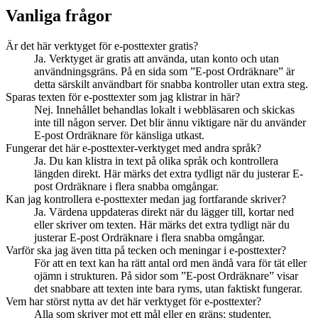
Vanliga frågor
Är det här verktyget för e-posttexter gratis?
Ja. Verktyget är gratis att använda, utan konto och utan
användningsgräns. På en sida som ”E-post Ordräknare” är
detta särskilt användbart för snabba kontroller utan extra steg.
Sparas texten för e-posttexter som jag klistrar in här?
Nej. Innehållet behandlas lokalt i webbläsaren och skickas
inte till någon server. Det blir ännu viktigare när du använder
E-post Ordräknare för känsliga utkast.
Fungerar det här e-posttexter-verktyget med andra språk?
Ja. Du kan klistra in text på olika språk och kontrollera
längden direkt. Här märks det extra tydligt när du justerar E-
post Ordräknare i flera snabba omgångar.
Kan jag kontrollera e-posttexter medan jag fortfarande skriver?
Ja. Värdena uppdateras direkt när du lägger till, kortar ned
eller skriver om texten. Här märks det extra tydligt när du
justerar E-post Ordräknare i flera snabba omgångar.
Varför ska jag även titta på tecken och meningar i e-posttexter?
För att en text kan ha rätt antal ord men ändå vara för tät eller
ojämn i strukturen. På sidor som ”E-post Ordräknare” visar
det snabbare att texten inte bara ryms, utan faktiskt fungerar.
Vem har störst nytta av det här verktyget för e-posttexter?
Alla som skriver mot ett mål eller en gräns: studenter,