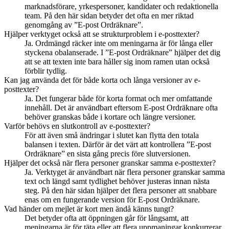
marknadsförare, yrkespersoner, kandidater och redaktionella
team. På den här sidan betyder det ofta en mer riktad
genomgång av ”E-post Ordräknare”.
Hjälper verktyget också att se strukturproblem i e-posttexter?
Ja. Ordmängd räcker inte om meningarna är för långa eller
styckena obalanserade. I ”E-post Ordräknare” hjälper det dig
att se att texten inte bara håller sig inom ramen utan också
förblir tydlig.
Kan jag använda det för både korta och långa versioner av e-
posttexter?
Ja. Det fungerar både för korta format och mer omfattande
innehåll. Det är användbart eftersom E-post Ordräknare ofta
behöver granskas både i kortare och längre versioner.
Varför behövs en slutkontroll av e-posttexter?
För att även små ändringar i slutet kan flytta den totala
balansen i texten. Därför är det värt att kontrollera ”E-post
Ordräknare” en sista gång precis före slutversionen.
Hjälper det också när flera personer granskar samma e-posttexter?
Ja. Verktyget är användbart när flera personer granskar samma
text och längd samt tydlighet behöver justeras innan nästa
steg. På den här sidan hjälper det flera personer att snabbare
enas om en fungerande version för E-post Ordräknare.
Vad händer om mejlet är kort men ändå känns tungt?
Det betyder ofta att öppningen går för långsamt, att
meningarna är för täta eller att flera uppmaningar konkurrerar