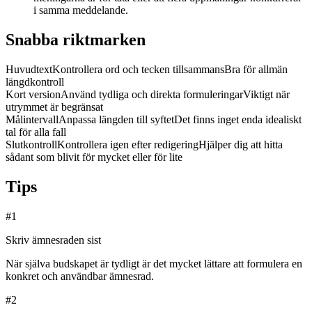
i samma meddelande.
Snabba riktmarken
Huvudtext
Kontrollera ord och tecken tillsammans
Bra för allmän
längdkontroll
Kort version
Använd tydliga och direkta formuleringar
Viktigt när
utrymmet är begränsat
Målintervall
Anpassa längden till syftet
Det finns inget enda idealiskt
tal för alla fall
Slutkontroll
Kontrollera igen efter redigering
Hjälper dig att hitta
sådant som blivit för mycket eller för lite
Tips
#
1
Skriv ämnesraden sist
När själva budskapet är tydligt är det mycket lättare att formulera en
konkret och användbar ämnesrad.
#
2