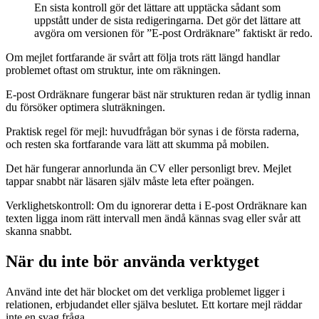
En sista kontroll gör det lättare att upptäcka sådant som
uppstått under de sista redigeringarna. Det gör det lättare att
avgöra om versionen för ”E-post Ordräknare” faktiskt är redo.
Om mejlet fortfarande är svårt att följa trots rätt längd handlar
problemet oftast om struktur, inte om räkningen.
E-post Ordräknare fungerar bäst när strukturen redan är tydlig innan
du försöker optimera sluträkningen.
Praktisk regel för mejl: huvudfrågan bör synas i de första raderna,
och resten ska fortfarande vara lätt att skumma på mobilen.
Det här fungerar annorlunda än CV eller personligt brev. Mejlet
tappar snabbt när läsaren själv måste leta efter poängen.
Verklighetskontroll
:
Om du ignorerar detta i E-post Ordräknare kan
texten ligga inom rätt intervall men ändå kännas svag eller svår att
skanna snabbt.
När du inte bör använda verktyget
Använd inte det här blocket om det verkliga problemet ligger i
relationen, erbjudandet eller själva beslutet. Ett kortare mejl räddar
inte en svag fråga.