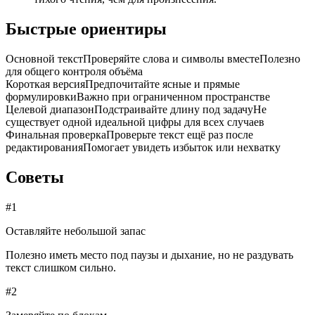
Быстрые ориентиры
Основной текст
Проверяйте слова и символы вместе
Полезно
для общего контроля объёма
Короткая версия
Предпочитайте ясные и прямые
формулировки
Важно при ограниченном пространстве
Целевой диапазон
Подстраивайте длину под задачу
Не
существует одной идеальной цифры для всех случаев
Финальная проверка
Проверьте текст ещё раз после
редактирования
Помогает увидеть избыток или нехватку
Советы
#
1
Оставляйте небольшой запас
Полезно иметь место под паузы и дыхание, но не раздувать
текст слишком сильно.
#
2