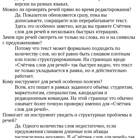
версии на разных языках.
Можно ли проверять речей прямо во время редактирования?
Да. Показатели обновляются сразу, пока вы
дописываете, сокращаете или перерабатываете текст.
Здесь это особенно заметно, когда вы правите Счётчик
слов для речей в нескольких быстрых итерациях.
Зачем при речей смотреть не только на слова, но и на символы
с предложениями?
Потому что текст может формально подходить по
количеству слов, но всё равно быть слишком плотным
или плохо структурированным. На страницах вроде
«Счётчик слов для речей» так быстрее видно, что текст
не только укладывается в рамки, но и действительно
работает.
Кому инструмент для речей особенно полезен?
Всем, кто пишет в рамках заданного объёма: студентам,
маркетологам, специалистам, кандидатам и
редакционным командам. На этой странице это обычно
означает более точную проверку именно для «Счётчик
слов для речей».
Помогает ли инструмент увидеть и структурные проблемы в
речей?
Да. Одного количества слов недостаточно, если
предложения слишком длинные или абзацы
распределены неудачно. В «Счётчик слов для речей» так