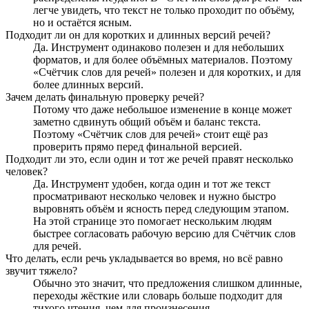
легче увидеть, что текст не только проходит по объёму,
но и остаётся ясным.
Подходит ли он для коротких и длинных версий речей?
Да. Инструмент одинаково полезен и для небольших
форматов, и для более объёмных материалов. Поэтому
«Счётчик слов для речей» полезен и для коротких, и для
более длинных версий.
Зачем делать финальную проверку речей?
Потому что даже небольшое изменение в конце может
заметно сдвинуть общий объём и баланс текста.
Поэтому «Счётчик слов для речей» стоит ещё раз
проверить прямо перед финальной версией.
Подходит ли это, если один и тот же речей правят несколько
человек?
Да. Инструмент удобен, когда один и тот же текст
просматривают несколько человек и нужно быстро
выровнять объём и ясность перед следующим этапом.
На этой странице это помогает нескольким людям
быстрее согласовать рабочую версию для Счётчик слов
для речей.
Что делать, если речь укладывается во время, но всё равно
звучит тяжело?
Обычно это значит, что предложения слишком длинные,
переходы жёсткие или словарь больше подходит для
тихого чтения, чем для произнесения.