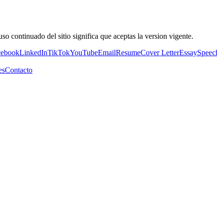
so continuado del sitio significa que aceptas la version vigente.
cebook
LinkedIn
TikTok
YouTube
Email
Resume
Cover Letter
Essay
Speec
es
Contacto