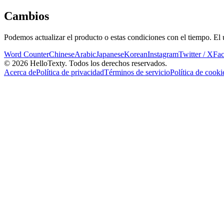
Cambios
Podemos actualizar el producto o estas condiciones con el tiempo. El u
Word Counter
Chinese
Arabic
Japanese
Korean
Instagram
Twitter / X
Fa
© 2026 HelloTexty. Todos los derechos reservados.
Acerca de
Política de privacidad
Términos de servicio
Política de cooki